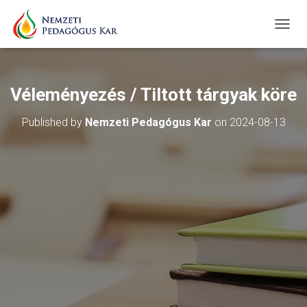
T
O
G
G
L
Véleményezés / Tiltott tárgyak köre
E
N
Published by
Nemzeti Pedagógus Kar
on
2024-08-13
A
V
I
G
A
T
I
O
N