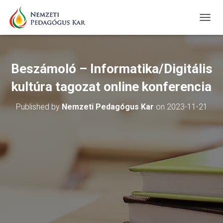
T
O
G
G
L
Beszámoló – Informatika/Digitális
E
N
kultúra tagozat online konferencia
A
V
Published by
Nemzeti Pedagógus Kar
on
2023-11-21
I
G
A
T
I
O
N