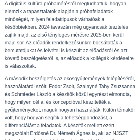
A digitális kultúra próbamérésről megtudhattuk, hogyan
elemzik a tapasztalatok alapján a próbafeladatok
minőségét, milyen feladattípusok várhatóak a
későbbiekben. 2024 tavaszán még ugyancsak tesztelés
zajlik majd, az első tényleges mérésre 2025-ben kerül
majd sor. Az előadók rendelkezésünkre bocsátották a
bemutatójukat és felvétel is készült az előadásról és azt
követő beszélgetésről is, az előadók a kollégák kérdéseire
is válaszoltak.
A második beszélgetés az okosgyűjtemények felépítéséről,
használatáról szólt. Fodor Zsolt, Szalayné Tahy Zsuzsanna
és Schmieder László a készítők közül egyrészt elmondta,
hogy milyen céllal és koncepcióval készítették a
gyűjteményeket, maguk hogyan használják. Külön témakör
volt, hogy hogyan segítik a tehetséggondozást, a
differenciálást a feladatok. A készítők mellett ezért
megszólalt Erdősné Dr. Németh Ágnes is, aki az NJSZT