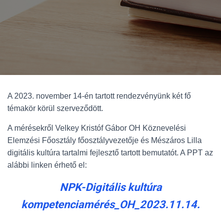
A 2023. november 14-én tartott rendezvényünk két fő
témakör körül szerveződött.
A mérésekről Velkey Kristóf Gábor OH Köznevelési
Elemzési Főosztály főosztályvezetője és Mészáros Lilla
digitális kultúra tartalmi fejlesztő tartott bemutatót. A PPT az
alábbi linken érhető el:
NPK-Digitális kultúra
kompetenciamérés_OH_2023.11.14.