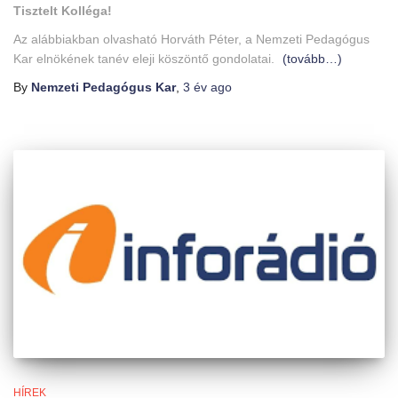
Tisztelt Kolléga!
Az alábbiakban olvasható Horváth Péter, a Nemzeti Pedagógus
Kar elnökének tanév eleji köszöntő gondolatai.
(tovább…)
By
Nemzeti Pedagógus Kar
,
3 év
ago
HÍREK