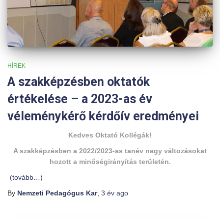
HÍREK
A szakképzésben oktatók
értékelése – a 2023-as év
véleménykérő kérdőív eredményei
Kedves Oktató Kollégák!
A szakképzésben a 2022/2023-as tanév nagy változásokat
hozott a minőségirányítás területén.
(tovább…)
By
Nemzeti Pedagógus Kar
,
3 év
ago