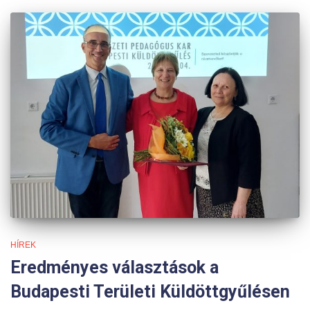
HÍREK
Eredményes választások a
Budapesti Területi Küldöttgyűlésen