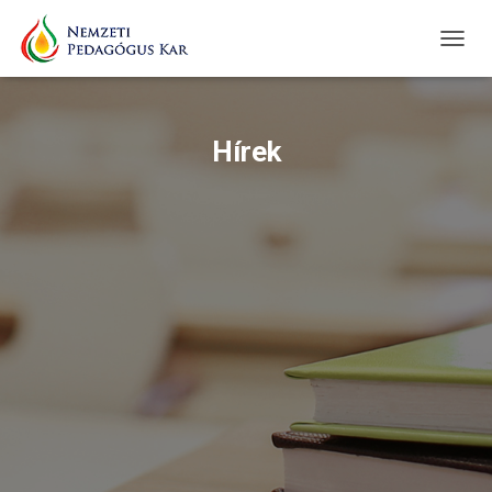
TOGG
NAVIG
Hírek