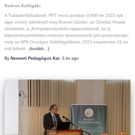
Kedves Kollégák!
A Tudástér/Előadások, PPT menü pontban (OKM ter 2023 npk
eger címen) tekinthető meg Brassói Sándor, az Oktatási Hivatal
elnökének, a „Kompetenciamérés tapasztalatairól, az új
teljesítményértékelési rendszer bevezetéséről szól prezentációja”,
mely az NPK Országos Küldöttgyűlésén, 2023.szeptember 21-én
volt látható.
(tovább…)
By
Nemzeti Pedagógus Kar
,
3 év
ago