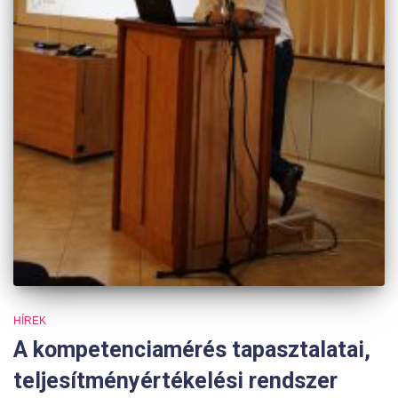
HÍREK
A kompetenciamérés tapasztalatai,
teljesítményértékelési rendszer