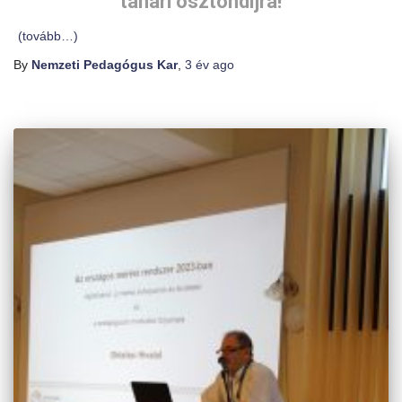
tanári ösztöndíjra!
(tovább…)
By
Nemzeti Pedagógus Kar
,
3 év
ago