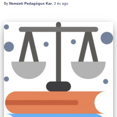
By
Nemzeti Pedagógus Kar
,
3 év
ago