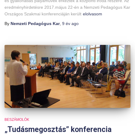
és gyakorlatias pályaművek érkeztek a központi iroda részére. Az
eredményhirdetésre 2017.május 22-én a Nemzeti Pedagógus Kar
Országos Szakmai konferenciáján került
elolvasom
By
Nemzeti Pedagógus Kar
,
9 év
ago
BESZÁMOLÓK
„Tudásmegosztás” konferencia