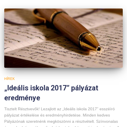
HÍREK
„Ideális iskola 2017” pályázat
eredménye
Tisztelt Résztvevők! Lezajlott az „Ideális iskola 2017” esszéíró
pályázat értékelése és eredményhirdetése. Minden kedves
Pályázónak szeretnénk megköszönni a résztvételt. Színvonalas