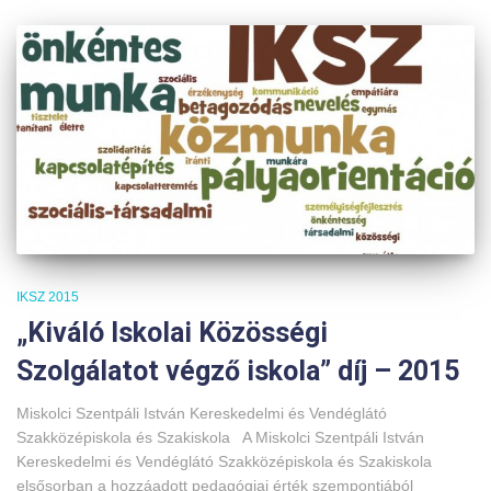
IKSZ 2015
„Kiváló Iskolai Közösségi
Szolgálatot végző iskola” díj – 2015
Miskolci Szentpáli István Kereskedelmi és Vendéglátó
Szakközépiskola és Szakiskola A Miskolci Szentpáli István
Kereskedelmi és Vendéglátó Szakközépiskola és Szakiskola
elsősorban a hozzáadott pedagógiai érték szempontjából