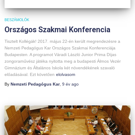
BESZÁMOLÓK
Országos Szakmai Konferencia
Tisztelt Kollégák! 2017. május 22-én került megrendezésre a
Nemzeti Pedagógus Kar Országos Szakmai Konferenciája
Budapesten. A programot Váradi László Junior Prima Díjas
zongoraművész játéka nyitotta meg a budapesti Álmos Vezér
Gimnázium és Általános Iskola két növendékének szavaló
előadásával. Ezt követően
elolvasom
By
Nemzeti Pedagógus Kar
,
9 év
ago