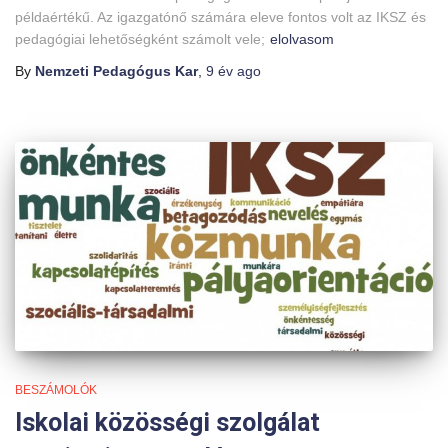
példaértékű. Az igazgatónő számára eleve fontos volt az IKSZ és
pedagógiai lehetőségként számolt vele;
elolvasom
By
Nemzeti Pedagógus Kar
,
9 év
ago
BESZÁMOLÓK
Iskolai közösségi szolgálat