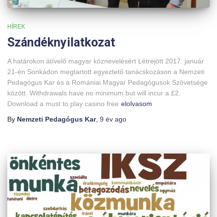
HÍREK
Szándéknyilatkozat
A határokon átívelő magyar köznevelésért Létrejött 2017. január
21-én Sonkádon megtartott egyeztető tanácskozáson a Nemzeti
Pedagógus Kar és a Romániai Magyar Pedagógusok Szövetsége
között. Withdrawals have no minimum but will incur a £2.
Download a must to play casino free
elolvasom
By
Nemzeti Pedagógus Kar
,
9 év
ago