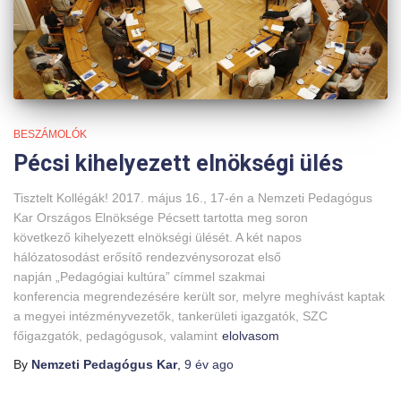
BESZÁMOLÓK
Pécsi kihelyezett elnökségi ülés
Tisztelt Kollégák! 2017. május 16., 17-én a Nemzeti Pedagógus
Kar Országos Elnöksége Pécsett tartotta meg soron
következő kihelyezett elnökségi ülését. A két napos
hálózatosodást erősítő rendezvénysorozat első
napján „Pedagógiai kultúra” címmel szakmai
konferencia megrendezésére került sor, melyre meghívást kaptak
a megyei intézményvezetők, tankerületi igazgatók, SZC
főigazgatók, pedagógusok, valamint
elolvasom
By
Nemzeti Pedagógus Kar
,
9 év
ago