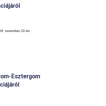
iájáról
019. november 22-én.
rom-Esztergom
iájáról