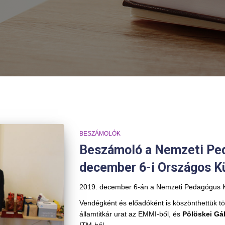
BESZÁMOLÓK
Beszámoló a Nemzeti Ped
december 6-i Országos K
2019. december 6-án a Nemzeti Pedagógus Kar
Vendégként és előadóként is köszönthettük t
államtitkár urat az EMMI-ből, és
Pölöskei G