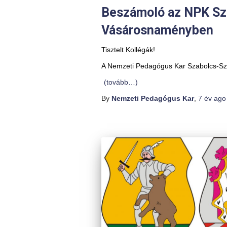
Beszámoló az NPK Sza
Vásárosnaményben
Tisztelt Kollégák!
A Nemzeti Pedagógus Kar Szabolcs-Sza
(tovább…)
By
Nemzeti Pedagógus Kar
,
7 év
ago