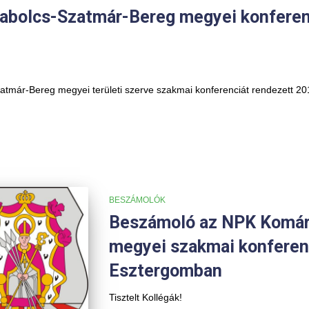
bolcs-Szatmár-Bereg megyei konferenc
tmár-Bereg megyei területi szerve szakmai konferenciát rendezett 2
BESZÁMOLÓK
Beszámoló az NPK Komá
megyei szakmai konferenc
Esztergomban
Tisztelt Kollégák!