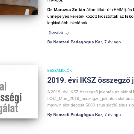
ITM-ből.
Dr. Maruzsa Zoltán
államtitkár úr (EMMI) és
ünnepélyes keretek között kiosztották az
Iskol
legkiválóbb iskolának.
(tovább…)
By
Nemzeti Pedagógus Kar
,
7 év
ago
BESZÁMOLÓK
2019. évi IKSZ összegző 
A 2019. évi IKSZ összegző jelentés az alábbi 
IKSZ_Mon_2019_osszegzo_jelentes slot pulsa l
maxwin slot deposit 5000 situs slot88 situs sl
By
Nemzeti Pedagógus Kar
,
7 év
ago