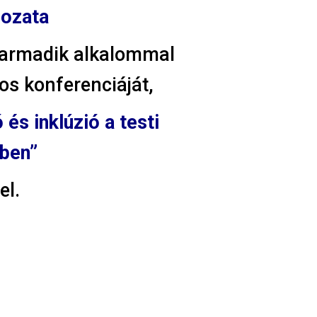
gozata
armadik alkalommal
s konferenciáját,
 és inklúzió a testi
sben
”
l.