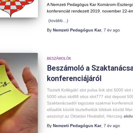
A Nemzeti Pedagógus Kar Komárom-Esztergom
konferenciát rendezett 2019. november 22-én
(tovább…)
By
Nemzeti Pedagógus Kar
,
7 év
ago
BESZÁMOLÓK
Beszámoló a Szaktanácsa
konferenciájáról
Tisztelt Kollégák! slot pulsa link slot 5000 slo
5000 situs slot88 situs slot777 slot deposit 
Szaktanácsadói tagozata szakmai konferenciá
előadók között tisztelhettük többek között Me
asszonyt az Oktatási Hivataltól, Herczeg
elol
By
Nemzeti Pedagógus Kar
,
7 év
ago